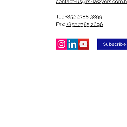
contact-us@rs-lawyers.com.
Tel:
+852 2388 3899
Fax:
+852 2385 2696
Subscribe