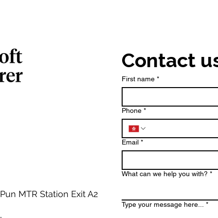
oss-border data
have become increasingly
legal update.
common, posing major legal
and ethical challenges. When
sensitive information is com
Contact u
First name
*
Phone
*
Email
*
What can we help you with?
*
 Pun MTR Station Exit A2
Type your message here...
*