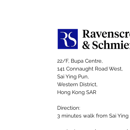
trend makes it essential to
increased cr
remain vigilant. Unknown calls,
transfers - a 
phishing emails, and suspicious
text messa
22/F, Bupa Centre,
141 Connaught Road West,
Sai Ying Pun,
Western District,
Hong Kong SAR
Direction:
3 minutes walk from Sai Ying