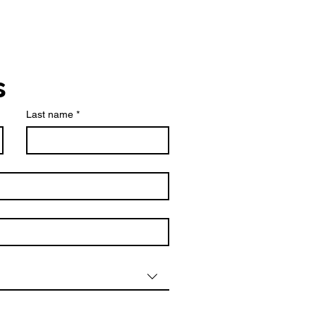
s
Last name
*