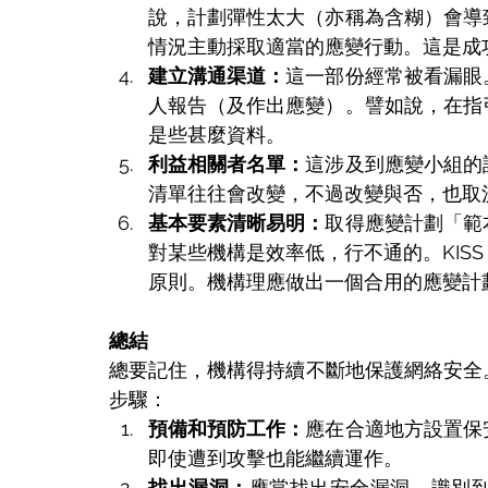
說，計劃彈性太大（亦稱為含糊）會導
情況主動採取適當的應變行動。這是成
建立溝通渠道：
這一部份經常被看漏眼
人報告（及作出應變）。譬如說，在指
是些甚麼資料。
利益相關者名單：
這涉及到應變小組的
清單往往會改變，不過改變與否，也取
基本要素清晰易明：
取得應變計劃「範
對某些機構是效率低，行不通的。KIS
原則。機構理應做出一個合用的應變計
總結
總要記住，機構得持續不斷地保護網絡安全
步驟：
預備和預防工作：
應在合適地方設置保
即使遭到攻擊也能繼續運作。
找出漏洞：
應當找出安全漏洞。識別