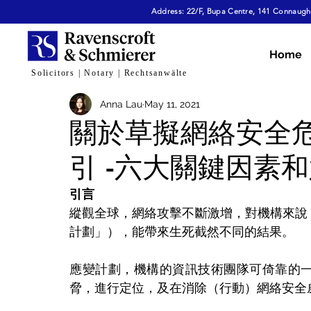
Address: 22/F, Bupa Centre, 141 Connaught
All Articles
Dispute Resolution & Mediation
E
Home
Solicitors | Notary | Rechtsanwälte
Anna Lau
May 11, 2021
Cybersecurity & Fraud
Corporate & Commerc
關於草擬網絡安全
引 -六大關鍵因素
Virtual Assets
Family Law
Tech, AI & Dat
引言
縱觀全球，網絡攻擊不斷激增，對機構來說
計劃」），能帶來生死截然不同的結果。
應變計劃，機構的資訊技術團隊可倚靠的
脅，進行定位，及在消除（行動）網絡安全