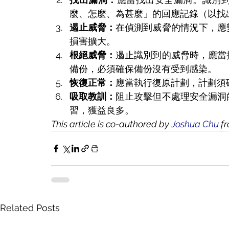
麼、怎麼、為甚麼」的回應記錄（以找
遏止威脅：
在偵測到威脅的情況下，應
損害擴大。
根絕威脅：
遏止識別到的威脅時，應當
備份，必須確保備份沒有受到感染。
恢復正常：
應當執行復原計劃，計劃須
吸取教訓：
阻止攻擊但不處理安全漏洞
習，獲益良多。
This article is co-authored by 
Joshua Chu
 f
Related Posts