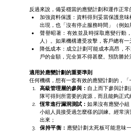
反過來說，備妥穩當的應變計劃和運作正常
加強資料保護：資料得到妥當保護意味
出現，也「沒有停止服務時間」（例如
聲譽昭著：有效並及時採取應變行動
人）。如果機構遭受攻擊，客戶總有一
降低成本：成立計劃可能成本高昂，不
戶的金額，完全算不得甚麼。預防勝於
適用於應變計劃的重要準則
任何機構，想有一套有效的應變計劃的，「
高級管理層的參與：
自上而下參與計劃
隊可得到所需要的資源，而且能夠正式
恆常進行漏洞測試：
如果沒有應變小組
小組人員接受過怎麼樣的訓練。經常演
出來；
保持平衡：
應變計劃太死板可能意味