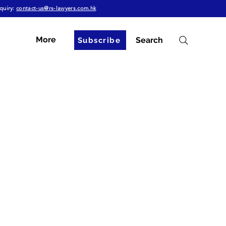
quiry:
contact-us@rs-lawyers.com.hk
More
Search
Subscribe