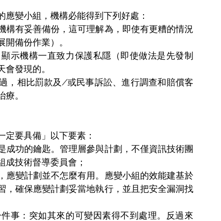
的應變小組，機構必能得到下列好處：
機構有妥善備份，這可理解為，即使有更糟的情況
展開備份作業）。
，顯示機構一直致力保護私隱（即使做法是先發制
天會發現的。
過，相比罰款及∕或民事訴訟、進行調查和賠償客
治療。
一定要具備」以下要素：
是成功的鑰匙。管理層參與計劃，不僅資訊技術團
組成技術督導委員會；
，應變計劃並不怎麼有用。應變小組的效能建基於
習，確保應變計劃妥當地執行，並且把安全漏洞找
一件事：突如其來的可變因素得不到處理。反過來