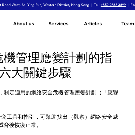
 Road West, Sai Ying Pun, Western District, Hong Kong | Tel:
+852 2388 3899
| En
mployment Law
Tax
Wills & Probate
About us
Services
Articles
Team
ial
The Firm Overall
Internship Experiences
危機管理應變計劃的指
和六大關鍵步驟
a
Arbitration
Notarial Practice
Lifestyle
，制定適用的網絡安全危機管理應變計劃（「應變
一套工具和指引，可幫助找出（觀察）網絡安全威
威脅後恢復正常。