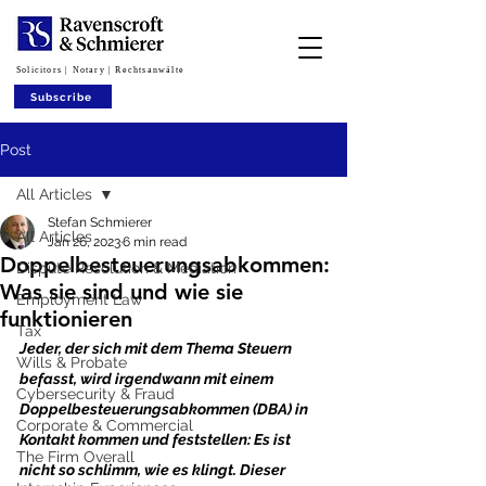
Solicitors | Notary | Rechtsanwälte
Subscribe
Post
All Articles
Stefan Schmierer
All Articles
Jan 26, 2023
6 min read
Doppelbesteuerungsabkommen:
Dispute Resolution & Mediation
Was sie sind und wie sie
Employment Law
funktionieren
Tax
Jeder, der sich mit dem Thema Steuern 
Wills & Probate
befasst, wird irgendwann mit einem 
Cybersecurity & Fraud
Doppelbesteuerungsabkommen (DBA) in 
Corporate & Commercial
Kontakt kommen und feststellen: Es ist 
The Firm Overall
nicht so schlimm, wie es klingt. Dieser 