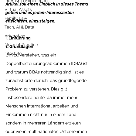
Internship Experiences
Artikel soll einen Einblick in dieses Thema 
Virtual Assets
geben und es jedem Interessierten 
Family Law
erleichtern, einzusteigen.
Tech, AI & Data
Arbitration
I. Einführung
Notarial Practice
1. Grundlagen
Lifestyle
Um zu verstehen, was ein 
Doppelbesteuerungsabkommen (DBA) ist 
und warum DBAs notwendig sind, ist es 
zunächst erforderlich, das grundlegende 
Problem zu verstehen. Dies gilt 
insbesondere heute, da immer mehr 
Menschen international arbeiten und 
Einkommen nicht nur in einem Land, 
sondern in mehreren Ländern erzielen 
oder wenn multinationalen Unternehmen 