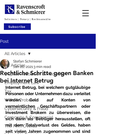
Solicitors | Notary | Rechtsanwälte
Subscribe
Post
All Articles
Stefan Schmierer
All Articles
Jan 26, 2021
3 min read
Rechtliche Schritte gegen Banken
Dispute Resolution & Mediation
bei Internet Betrug
Employment Law
Internet Betrug, bei welchem gutgläubige 
Tax
Personen oder Unternehmen dazu verleitet 
Wills & Probate
werden, Geld auf Konten von 
vermeintlichen Geschäftspartnern oder 
Cybersecurity & Fraud
Investment Brokern zu überweisen, die 
Corporate & Commercial
sich dann als Betrüger herausstellen, oft 
mit dem Totalverlust des Geldes, haben 
The Firm Overall
seit vielen Jahren zugenommen und sind 