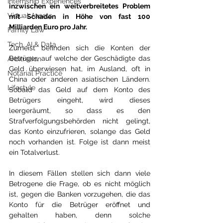
Internship Experiences
inzwischen ein weitverbreitetes Problem 
Virtual Assets
mit Schaden in Höhe von fast 100 
Milliarden Euro pro Jahr.
Family Law
Tech, AI & Data
Zumeist befinden sich die Konten der 
Betrüger, auf welche der Geschädigte das 
Arbitration
Geld überwiesen hat, im Ausland, oft in 
Notarial Practice
China oder anderen asiatischen Ländern. 
Lifestyle
Sobald das Geld auf dem Konto des 
Betrügers eingeht, wird dieses 
leergeräumt, so dass es den 
Strafverfolgungsbehörden nicht gelingt, 
das Konto einzufrieren, solange das Geld 
noch vorhanden ist. Folge ist dann meist 
ein Totalverlust. 
In diesem Fällen stellen sich dann viele 
Betrogene die Frage, ob es nicht möglich 
ist, gegen die Banken vorzugehen, die das 
Konto für die Betrüger eröffnet und 
gehalten haben, denn solche 